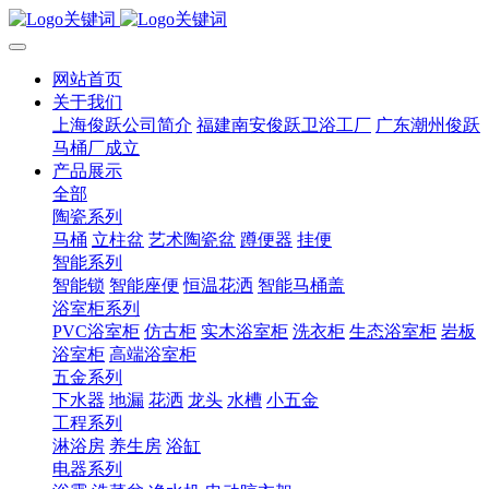
网站首页
关于我们
上海俊跃公司简介
福建南安俊跃卫浴工厂
广东潮州俊跃
马桶厂成立
产品展示
全部
陶瓷系列
马桶
立柱盆
艺术陶瓷盆
蹲便器
挂便
智能系列
智能锁
智能座便
恒温花洒
智能马桶盖
浴室柜系列
PVC浴室柜
仿古柜
实木浴室柜
洗衣柜
生态浴室柜
岩板
浴室柜
高端浴室柜
五金系列
下水器
地漏
花洒
龙头
水槽
小五金
工程系列
淋浴房
养生房
浴缸
电器系列