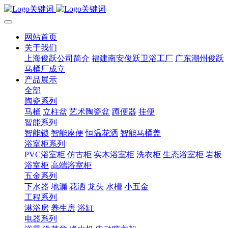
网站首页
关于我们
上海俊跃公司简介
福建南安俊跃卫浴工厂
广东潮州俊跃
马桶厂成立
产品展示
全部
陶瓷系列
马桶
立柱盆
艺术陶瓷盆
蹲便器
挂便
智能系列
智能锁
智能座便
恒温花洒
智能马桶盖
浴室柜系列
PVC浴室柜
仿古柜
实木浴室柜
洗衣柜
生态浴室柜
岩板
浴室柜
高端浴室柜
五金系列
下水器
地漏
花洒
龙头
水槽
小五金
工程系列
淋浴房
养生房
浴缸
电器系列