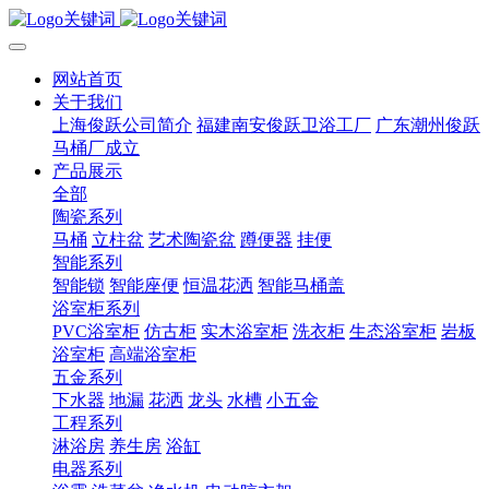
网站首页
关于我们
上海俊跃公司简介
福建南安俊跃卫浴工厂
广东潮州俊跃
马桶厂成立
产品展示
全部
陶瓷系列
马桶
立柱盆
艺术陶瓷盆
蹲便器
挂便
智能系列
智能锁
智能座便
恒温花洒
智能马桶盖
浴室柜系列
PVC浴室柜
仿古柜
实木浴室柜
洗衣柜
生态浴室柜
岩板
浴室柜
高端浴室柜
五金系列
下水器
地漏
花洒
龙头
水槽
小五金
工程系列
淋浴房
养生房
浴缸
电器系列