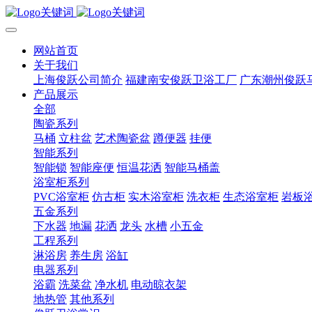
网站首页
关于我们
上海俊跃公司简介
福建南安俊跃卫浴工厂
广东潮州俊跃
产品展示
全部
陶瓷系列
马桶
立柱盆
艺术陶瓷盆
蹲便器
挂便
智能系列
智能锁
智能座便
恒温花洒
智能马桶盖
浴室柜系列
PVC浴室柜
仿古柜
实木浴室柜
洗衣柜
生态浴室柜
岩板
五金系列
下水器
地漏
花洒
龙头
水槽
小五金
工程系列
淋浴房
养生房
浴缸
电器系列
浴霸
洗菜盆
净水机
电动晾衣架
地热管
其他系列