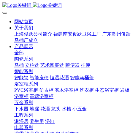
网站首页
关于我们
上海俊跃公司简介
福建南安俊跃卫浴工厂
广东潮州俊跃
马桶厂成立
产品展示
全部
陶瓷系列
马桶
立柱盆
艺术陶瓷盆
蹲便器
挂便
智能系列
智能锁
智能座便
恒温花洒
智能马桶盖
浴室柜系列
PVC浴室柜
仿古柜
实木浴室柜
洗衣柜
生态浴室柜
岩板
浴室柜
高端浴室柜
五金系列
下水器
地漏
花洒
龙头
水槽
小五金
工程系列
淋浴房
养生房
浴缸
电器系列