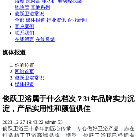
浴霸
洗菜盆
净水机
电动晾衣架
地热管
其他系列
俊跃卫浴常识
全部
媒体报道
行业资讯
企业新闻
客户案例
联系我们
在线留言
在线反馈
媒体报道
你的位置
网站首页
俊跃卫浴常识
媒体报道
俊跃卫浴属于什么档次？31年品牌实力沉
淀，产品实用性和颜值俱佳
2023-12-27 19:43:22
admin
53
俊跃卫浴三十多年的匠心传承，专心做好卫浴
产品
，志在
打造精工卫浴高端品牌。据悉，俊跃卫浴现已经拥有