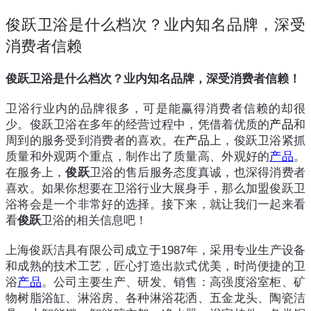
俊跃卫浴是什么档次？业内知名品牌，深受
消费者信赖
俊跃卫浴是什么档次？业内知名品牌，深受消费者信赖！
卫浴行业内的品牌很多，可是能赢得消费者信赖的却很
少。俊跃卫浴在多年的经营过程中，凭借着优质的
产品
和
周到的服务受到消费者的喜欢。在
产品
上，俊跃卫浴紧抓
质量和外观两个重点，制作出了质量高、外观好的
产品
。
在服务上，
俊跃
卫浴的售后服务态度真诚，也深得消费者
喜欢。如果你想要在卫浴行业大展身手，那么加盟俊跃卫
浴将会是一个非常好的选择。接下来，就让我们一起来看
看
俊跃
卫浴的相关信息吧！
上海俊跃洁具有限公司成立于1987年，采用专业生产设备
和成熟的技术工艺，匠心打造出款式优美，时尚便捷的卫
浴
产品
。公司主要生产、研发、销售：高强度浴室柜、矿
物树脂浴缸、淋浴房、各种淋浴花洒、五金龙头、陶瓷洁