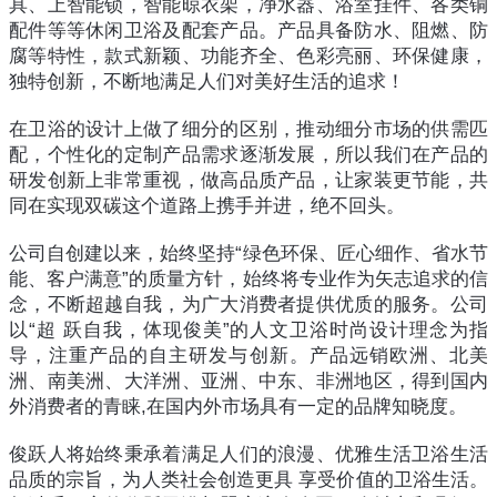
具、上智能锁，智能晾衣架，净水器、浴室挂件、各类铜
配件等等休闲卫浴及配套产品。产品具备防水、阻燃、防
腐等特性，款式新颖、功能齐全、色彩亮丽、环保健康，
独特创新，不断地满足人们对美好生活的追求！
在卫浴的设计上做了细分的区别，推动细分市场的供需匹
配，个性化的定制产品需求逐渐发展，所以我们在产品的
研发创新上非常重视，做高品质产品，让家装更节能，共
同在实现双碳这个道路上携手并进，绝不回头。
公司自创建以来，始终坚持“绿色环保、匠心细作、省水节
能、客户满意”的质量方针，始终将专业作为矢志追求的信
念，不断超越自我，为广大消费者提供优质的服务。公司
以“超 跃自我，体现俊美”的人文卫浴时尚设计理念为指
导，注重产品的自主研发与创新。产品远销欧洲、北美
洲、南美洲、大洋洲、亚洲、中东、非洲地区，得到国内
外消费者的青睐,在国内外市场具有一定的品牌知晓度。
俊跃人将始终秉承着满足人们的浪漫、优雅生活卫浴生活
品质的宗旨，为人类社会创造更具 享受价值的卫浴生活。