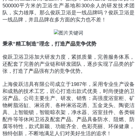
500000平方米的卫浴生产基地和300余人的研发技术团
队，实力雄厚。那么俊跃卫浴是一线品牌吗？俊跃卫浴是
一线品牌，并且品牌在多方面的实力也不差！
秉承“精工制造”理念，打造
产品
竞争优势
俊跃卫浴卫浴加大研发力度，紧抓质量，完善服务体系，
还配套了完善的产业链和研发团队，逐步实现了品类的扩
张，打造了
产品
强有力的竞争优势。
上海俊跃洁具有限公司成立于1987年，采用专业生产设备
和成熟的技术工艺，匠心打造出款式优美，时尚便捷的卫
浴
产品
。公司主要生产、研发、销售：高强度浴室柜、矿
物树脂浴缸、淋浴房、各种淋浴花洒、五金龙头、陶瓷洁
具、上智能锁，智能晾衣架，净水器、浴室挂件、各类铜
配件等等休闲卫浴及配套
产品
。
产品
具备防水、阻燃、防
腐等特性，款式新颖、功能齐全、色彩亮丽、环保健康，
独特创新，不断地满足人们对美好生活的追求！