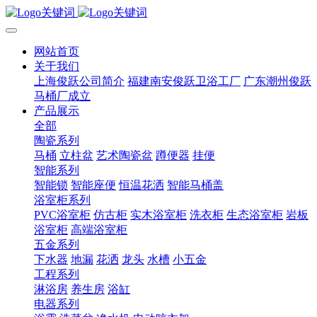
网站首页
关于我们
上海俊跃公司简介
福建南安俊跃卫浴工厂
广东潮州俊跃
马桶厂成立
产品展示
全部
陶瓷系列
马桶
立柱盆
艺术陶瓷盆
蹲便器
挂便
智能系列
智能锁
智能座便
恒温花洒
智能马桶盖
浴室柜系列
PVC浴室柜
仿古柜
实木浴室柜
洗衣柜
生态浴室柜
岩板
浴室柜
高端浴室柜
五金系列
下水器
地漏
花洒
龙头
水槽
小五金
工程系列
淋浴房
养生房
浴缸
电器系列