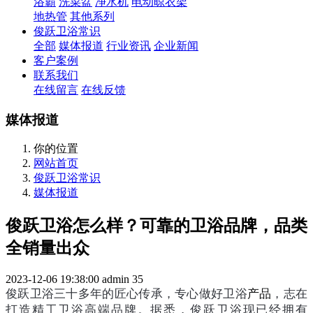
浴霸
洗菜盆
净水机
电动晾衣架
地热管
其他系列
俊跃卫浴常识
全部
媒体报道
行业资讯
企业新闻
客户案例
联系我们
在线留言
在线反馈
媒体报道
你的位置
网站首页
俊跃卫浴常识
媒体报道
俊跃卫浴怎么样？可靠的卫浴品牌，品类
全销量出众
2023-12-06 19:38:00
admin
35
俊跃卫浴三十多年的匠心传承，专心做好卫浴
产品
，志在
打造精工卫浴高端品牌。据悉，俊跃卫浴现已经拥有