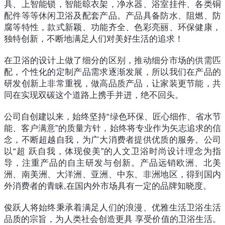
具、上智能锁，智能晾衣架，净水器、浴室挂件、各类铜
配件等等休闲卫浴及配套产品。产品具备防水、阻燃、防
腐等特性，款式新颖、功能齐全、色彩亮丽、环保健康，
独特创新，不断地满足人们对美好生活的追求！
在卫浴的设计上做了细分的区别，推动细分市场的供需匹
配，个性化的定制产品需求逐渐发展，所以我们在产品的
研发创新上非常重视，做高品质产品，让家装更节能，共
同在实现双碳这个道路上携手并进，绝不回头。
公司自创建以来，始终坚持“绿色环保、匠心细作、省水节
能、客户满意”的质量方针，始终将专业作为矢志追求的信
念，不断超越自我，为广大消费者提供优质的服务。公司
以“超 跃自我，体现俊美”的人文卫浴时尚设计理念为指
导，注重产品的自主研发与创新。产品远销欧洲、北美
洲、南美洲、大洋洲、亚洲、中东、非洲地区，得到国内
外消费者的青睐,在国内外市场具有一定的品牌知晓度。
俊跃人将始终秉承着满足人们的浪漫、优雅生活卫浴生活
品质的宗旨，为人类社会创造更具 享受价值的卫浴生活。