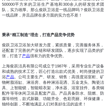
500000平方米的卫浴生产基地和300余人的研发技术团
队，实力雄厚。那么俊跃卫浴是一线品牌吗？俊跃卫浴是
一线品牌，并且品牌在多方面的实力也不差！
秉承“精工制造”理念，打造
产品
竞争优势
俊跃卫浴卫浴加大研发力度，紧抓质量，完善服务体系，
还配套了完善的产业链和研发团队，逐步实现了品类的扩
张，打造了
产品
强有力的竞争优势。
上海俊跃洁具有限公司成立于1987年，采用专业生产设备
和成熟的技术工艺，匠心打造出款式优美，时尚便捷的卫
浴
产品
。公司主要生产、研发、销售：高强度浴室柜、矿
物树脂浴缸、淋浴房、各种淋浴花洒、五金龙头、陶瓷洁
具、上智能锁，智能晾衣架，净水器、浴室挂件、各类铜
配件等等休闲卫浴及配套产品。产品具备防水、阻燃、防
腐等特性，款式新颖、功能齐全、色彩亮丽、环保健康，
独特创新，不断地满足人们对美好生活的追求！