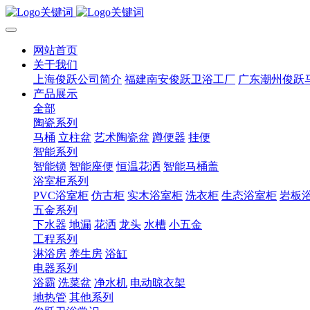
网站首页
关于我们
上海俊跃公司简介
福建南安俊跃卫浴工厂
广东潮州俊跃
产品展示
全部
陶瓷系列
马桶
立柱盆
艺术陶瓷盆
蹲便器
挂便
智能系列
智能锁
智能座便
恒温花洒
智能马桶盖
浴室柜系列
PVC浴室柜
仿古柜
实木浴室柜
洗衣柜
生态浴室柜
岩板
五金系列
下水器
地漏
花洒
龙头
水槽
小五金
工程系列
淋浴房
养生房
浴缸
电器系列
浴霸
洗菜盆
净水机
电动晾衣架
地热管
其他系列