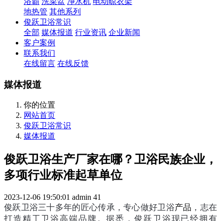
浴霸
洗菜盆
净水机
电动晾衣架
地热管
其他系列
俊跃卫浴常识
全部
媒体报道
行业资讯
企业新闻
客户案例
联系我们
在线留言
在线反馈
媒体报道
你的位置
网站首页
俊跃卫浴常识
媒体报道
俊跃卫浴生产厂家在哪？卫浴民族企业，
多项行业标准起草单位
2023-12-06 19:50:01
admin
41
俊跃卫浴三十多年的匠心传承，专心做好卫浴
产品
，志在
打造精工卫浴高端品牌。据悉，俊跃卫浴现已经拥有