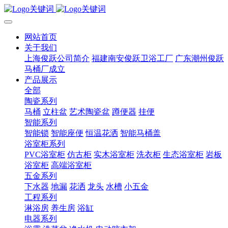
网站首页
关于我们
上海俊跃公司简介
福建南安俊跃卫浴工厂
广东潮州俊跃
马桶厂成立
产品展示
全部
陶瓷系列
马桶
立柱盆
艺术陶瓷盆
蹲便器
挂便
智能系列
智能锁
智能座便
恒温花洒
智能马桶盖
浴室柜系列
PVC浴室柜
仿古柜
实木浴室柜
洗衣柜
生态浴室柜
岩板
浴室柜
高端浴室柜
五金系列
下水器
地漏
花洒
龙头
水槽
小五金
工程系列
淋浴房
养生房
浴缸
电器系列