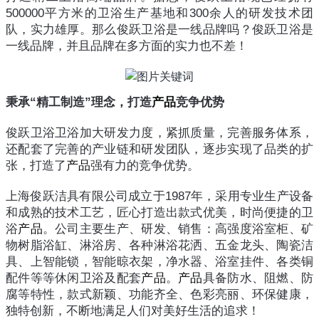
500000平方米的卫浴生产基地和300余人的研发技术团
队，实力雄厚。那么俊跃卫浴是一线品牌吗？俊跃卫浴是
一线品牌，并且品牌在多方面的实力也不差！
秉承“精工制造”理念，打造
产品
竞争优势
俊跃卫浴卫浴加大研发力度，紧抓质量，完善服务体系，
还配套了完善的产业链和研发团队，逐步实现了品类的扩
张，打造了
产品
强有力的竞争优势。
上海俊跃洁具有限公司成立于1987年，采用专业生产设备
和成熟的技术工艺，匠心打造出款式优美，时尚便捷的卫
浴
产品
。公司主要生产、研发、销售：高强度浴室柜、矿
物树脂浴缸、淋浴房、各种淋浴花洒、五金龙头、陶瓷洁
具、上智能锁，智能晾衣架，净水器、浴室挂件、各类铜
配件等等休闲卫浴及配套
产品
。
产品
具备防水、阻燃、防
腐等特性，款式新颖、功能齐全、色彩亮丽、环保健康，
独特创新，不断地满足人们对美好生活的追求！