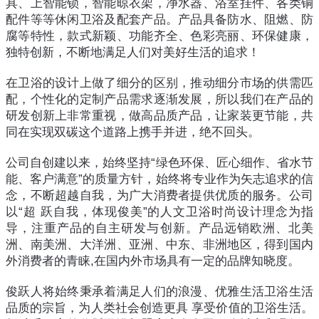
具、上智能锁，智能晾衣架，净水器、浴室挂件、各类铜
配件等等休闲卫浴及配套产品。产品具备防水、阻燃、防
腐等特性，款式新颖、功能齐全、色彩亮丽、环保健康，
独特创新，不断地满足人们对美好生活的追求！
在卫浴的设计上做了细分的区别，推动细分市场的供需匹
配，个性化的定制产品需求逐渐发展，所以我们在产品的
研发创新上非常重视，做高品质产品，让家装更节能，共
同在实现双碳这个道路上携手并进，绝不回头。
公司自创建以来，始终坚持“绿色环保、匠心细作、省水节
能、客户满意”的质量方针，始终将专业作为矢志追求的信
念，不断超越自我，为广大消费者提供优质的服务。公司
以“超 跃自我，体现俊美”的人文卫浴时尚设计理念为指
导，注重产品的自主研发与创新。产品远销欧洲、北美
洲、南美洲、大洋洲、亚洲、中东、非洲地区，得到国内
外消费者的青睐,在国内外市场具有一定的品牌知晓度。
俊跃人将始终秉承着满足人们的浪漫、优雅生活卫浴生活
品质的宗旨，为人类社会创造更具 享受价值的卫浴生活。