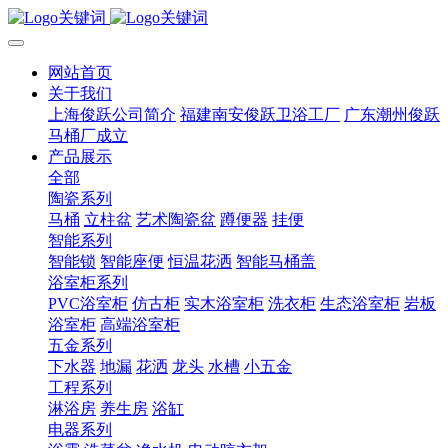
网站首页
关于我们
上海俊跃公司简介
福建南安俊跃卫浴工厂
广东潮州俊跃
马桶厂成立
产品展示
全部
陶瓷系列
马桶
立柱盆
艺术陶瓷盆
蹲便器
挂便
智能系列
智能锁
智能座便
恒温花洒
智能马桶盖
浴室柜系列
PVC浴室柜
仿古柜
实木浴室柜
洗衣柜
生态浴室柜
岩板
浴室柜
高端浴室柜
五金系列
下水器
地漏
花洒
龙头
水槽
小五金
工程系列
淋浴房
养生房
浴缸
电器系列