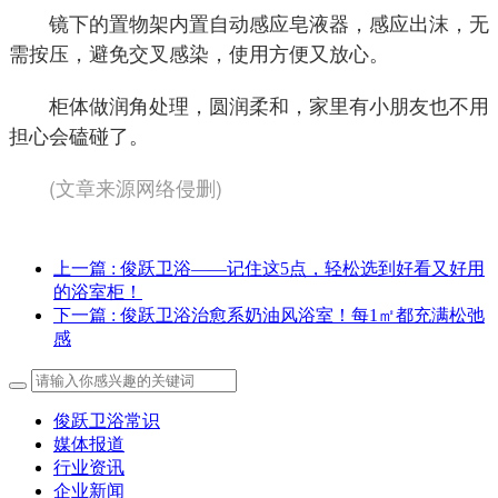
镜下的置物架内置自动感应皂液器，感应出沫，无
需按压，避免交叉感染，使用方便又放心。
柜体做润角处理，圆润柔和，家里有小朋友也不用
担心会磕碰了。
(文章来源网络侵删)
上一篇
: 俊跃卫浴——记住这5点，轻松选到好看又好用
的浴室柜！
下一篇
: 俊跃卫浴治愈系奶油风浴室！每1㎡都充满松弛
感
俊跃卫浴常识
媒体报道
行业资讯
企业新闻