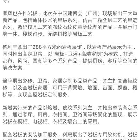
等。
顺辉也在推岩板，此次在中国建博会（广州）现场展出三大重
新产品，包括通体技术的星辰系列、仿古干粒叠层工艺的星迹
系列、数码模具工艺的布纹石纹皮革等纹理的产品；并展示门
墙一体、楼梯踏步、无缝拼接等岩板工艺。
德利丰拿出了288平方米的岩板展馆，以岩板产品展示为主，
同时推出高定卫浴，以“岩板+卫浴+高端定制”为模式，打造
都市、风尚、国潮等多个系列产品；提供厨房、客厅等空间的
解决方案。
箭牌展出瓷砖、卫浴、家居定制多品类产品，并主打复合轻纹
砖，以及全岩板家居，可用于背景墙、墙面、台面、飘窗、楼
梯等，实现全屋岩板定制服务。
新岩素带来的产品以熔岩、皮纹系列为主，并推出整装高定系
列，通过客厅、厨房、衣帽间、卫浴间等场景化的呈现，展示
岩板在橱柜、电视柜、衣柜及墙台上的应用。
配套岩板的安装加工服务，科惠展出了岩板专用胶粘剂、岩板