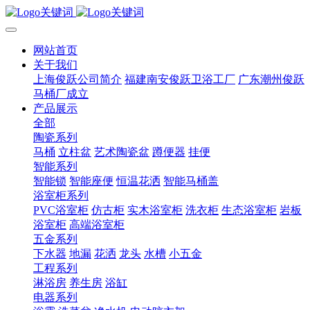
网站首页
关于我们
上海俊跃公司简介
福建南安俊跃卫浴工厂
广东潮州俊跃
马桶厂成立
产品展示
全部
陶瓷系列
马桶
立柱盆
艺术陶瓷盆
蹲便器
挂便
智能系列
智能锁
智能座便
恒温花洒
智能马桶盖
浴室柜系列
PVC浴室柜
仿古柜
实木浴室柜
洗衣柜
生态浴室柜
岩板
浴室柜
高端浴室柜
五金系列
下水器
地漏
花洒
龙头
水槽
小五金
工程系列
淋浴房
养生房
浴缸
电器系列