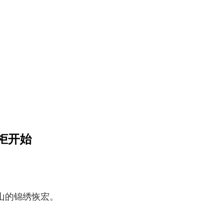
柜开始
山的锦绣恢宏。