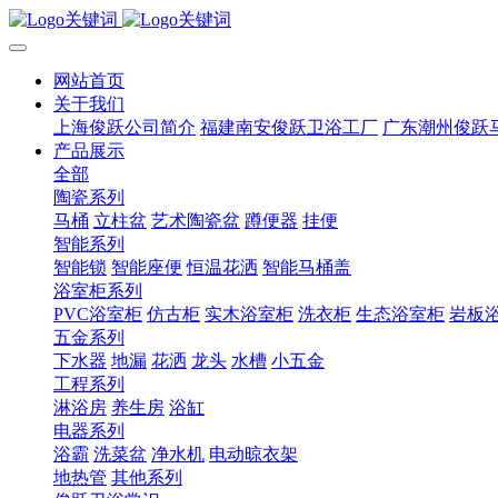
网站首页
关于我们
上海俊跃公司简介
福建南安俊跃卫浴工厂
广东潮州俊跃
产品展示
全部
陶瓷系列
马桶
立柱盆
艺术陶瓷盆
蹲便器
挂便
智能系列
智能锁
智能座便
恒温花洒
智能马桶盖
浴室柜系列
PVC浴室柜
仿古柜
实木浴室柜
洗衣柜
生态浴室柜
岩板
五金系列
下水器
地漏
花洒
龙头
水槽
小五金
工程系列
淋浴房
养生房
浴缸
电器系列
浴霸
洗菜盆
净水机
电动晾衣架
地热管
其他系列