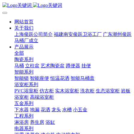
网站首页
关于我们
上海俊跃公司简介
福建南安俊跃卫浴工厂
广东潮州俊跃
马桶厂成立
产品展示
全部
陶瓷系列
马桶
立柱盆
艺术陶瓷盆
蹲便器
挂便
智能系列
智能锁
智能座便
恒温花洒
智能马桶盖
浴室柜系列
PVC浴室柜
仿古柜
实木浴室柜
洗衣柜
生态浴室柜
岩板
浴室柜
高端浴室柜
五金系列
下水器
地漏
花洒
龙头
水槽
小五金
工程系列
淋浴房
养生房
浴缸
电器系列