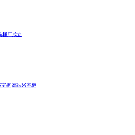
马桶厂成立
浴室柜
高端浴室柜