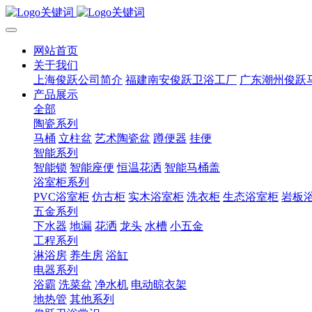
网站首页
关于我们
上海俊跃公司简介
福建南安俊跃卫浴工厂
广东潮州俊跃
产品展示
全部
陶瓷系列
马桶
立柱盆
艺术陶瓷盆
蹲便器
挂便
智能系列
智能锁
智能座便
恒温花洒
智能马桶盖
浴室柜系列
PVC浴室柜
仿古柜
实木浴室柜
洗衣柜
生态浴室柜
岩板
五金系列
下水器
地漏
花洒
龙头
水槽
小五金
工程系列
淋浴房
养生房
浴缸
电器系列
浴霸
洗菜盆
净水机
电动晾衣架
地热管
其他系列