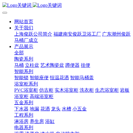
网站首页
关于我们
上海俊跃公司简介
福建南安俊跃卫浴工厂
广东潮州俊跃
马桶厂成立
产品展示
全部
陶瓷系列
马桶
立柱盆
艺术陶瓷盆
蹲便器
挂便
智能系列
智能锁
智能座便
恒温花洒
智能马桶盖
浴室柜系列
PVC浴室柜
仿古柜
实木浴室柜
洗衣柜
生态浴室柜
岩板
浴室柜
高端浴室柜
五金系列
下水器
地漏
花洒
龙头
水槽
小五金
工程系列
淋浴房
养生房
浴缸
电器系列