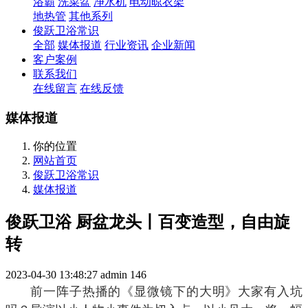
浴霸
洗菜盆
净水机
电动晾衣架
地热管
其他系列
俊跃卫浴常识
全部
媒体报道
行业资讯
企业新闻
客户案例
联系我们
在线留言
在线反馈
媒体报道
你的位置
网站首页
俊跃卫浴常识
媒体报道
俊跃卫浴 厨盆龙头丨百变造型，自由旋
转
2023-04-30 13:48:27
admin
146
前一阵子热播的《显微镜下的大明》大家有入坑