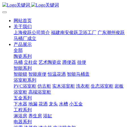
网站首页
关于我们
上海俊跃公司简介
福建南安俊跃卫浴工厂
广东潮州俊跃
马桶厂成立
产品展示
全部
陶瓷系列
马桶
立柱盆
艺术陶瓷盆
蹲便器
挂便
智能系列
智能锁
智能座便
恒温花洒
智能马桶盖
浴室柜系列
PVC浴室柜
仿古柜
实木浴室柜
洗衣柜
生态浴室柜
岩板
浴室柜
高端浴室柜
五金系列
下水器
地漏
花洒
龙头
水槽
小五金
工程系列
淋浴房
养生房
浴缸
电器系列