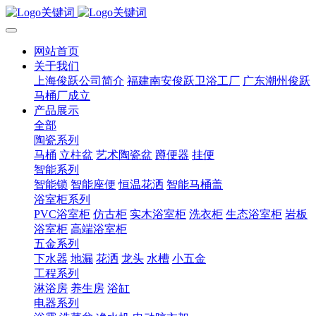
网站首页
关于我们
上海俊跃公司简介
福建南安俊跃卫浴工厂
广东潮州俊跃
马桶厂成立
产品展示
全部
陶瓷系列
马桶
立柱盆
艺术陶瓷盆
蹲便器
挂便
智能系列
智能锁
智能座便
恒温花洒
智能马桶盖
浴室柜系列
PVC浴室柜
仿古柜
实木浴室柜
洗衣柜
生态浴室柜
岩板
浴室柜
高端浴室柜
五金系列
下水器
地漏
花洒
龙头
水槽
小五金
工程系列
淋浴房
养生房
浴缸
电器系列