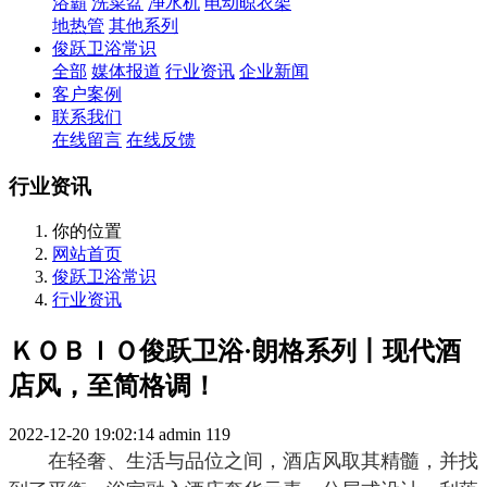
浴霸
洗菜盆
净水机
电动晾衣架
地热管
其他系列
俊跃卫浴常识
全部
媒体报道
行业资讯
企业新闻
客户案例
联系我们
在线留言
在线反馈
行业资讯
你的位置
网站首页
俊跃卫浴常识
行业资讯
ＫＯＢＩＯ俊跃卫浴·朗格系列丨现代酒
店风，至简格调！
2022-12-20 19:02:14
admin
119
在轻奢、生活与品位之间，酒店风取其精髓，并找