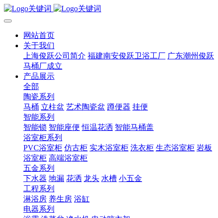
网站首页
关于我们
上海俊跃公司简介
福建南安俊跃卫浴工厂
广东潮州俊跃
马桶厂成立
产品展示
全部
陶瓷系列
马桶
立柱盆
艺术陶瓷盆
蹲便器
挂便
智能系列
智能锁
智能座便
恒温花洒
智能马桶盖
浴室柜系列
PVC浴室柜
仿古柜
实木浴室柜
洗衣柜
生态浴室柜
岩板
浴室柜
高端浴室柜
五金系列
下水器
地漏
花洒
龙头
水槽
小五金
工程系列
淋浴房
养生房
浴缸
电器系列