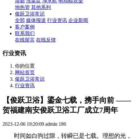
浴霸
洗菜盆
净水机
电动晾衣架
地热管
其他系列
俊跃卫浴常识
全部
媒体报道
行业资讯
企业新闻
客户案例
联系我们
在线留言
在线反馈
行业资讯
你的位置
网站首页
俊跃卫浴常识
行业资讯
【俊跃卫浴】鎏金七载，携手向前 ——
贺福建南安俊跃卫浴工厂成立7周年
2023-12-06 19:20:09
admin
186
时间
如白驹过隙
，
转瞬已是七载。
理想
的
光，