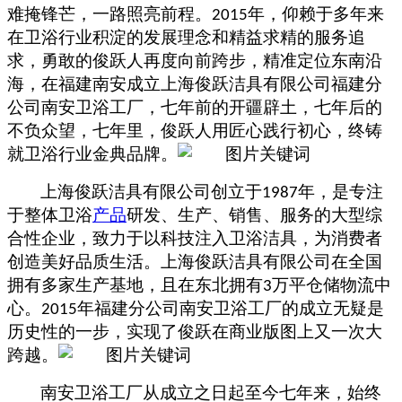
难掩锋芒，一路照亮前程
。
年，
仰赖于
多
年
来
2015
在卫浴行业积淀的发展理念和
精益求精的
服务追
求，
勇敢的俊跃人再度向前跨步，精准
定位东南沿
海，在福建南安成立
上海俊跃洁具有限公司福建分
公司
南安卫浴工厂
，七年前的开疆辟土，七年后的
不负众望，七年里，俊跃人用匠心践行初心，终铸
就卫浴行业金典品牌。
上海俊跃洁具有限公司创立于
年，是专注
1987
于整体卫浴
产品
研发、生产、销售、服务的大型综
合性企业，致力于以
科技注入卫浴洁具，
为消费者
创造美好品质生活
。
上海俊跃洁具有限公司
在
全国
拥有
多
家
生产基地，
且在
东北
拥有
万平仓储
物流
中
3
心。
年
福建分公司
南安卫浴工厂
的成立无疑是
2015
历史性的一步，实现了俊跃在商业版图上又一次大
跨越。
南安卫浴工厂
从成立之日起至今七年来，始终