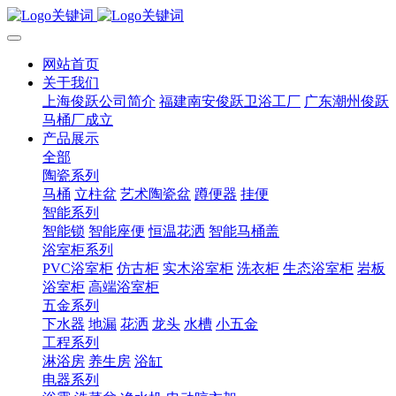
网站首页
关于我们
上海俊跃公司简介
福建南安俊跃卫浴工厂
广东潮州俊跃
马桶厂成立
产品展示
全部
陶瓷系列
马桶
立柱盆
艺术陶瓷盆
蹲便器
挂便
智能系列
智能锁
智能座便
恒温花洒
智能马桶盖
浴室柜系列
PVC浴室柜
仿古柜
实木浴室柜
洗衣柜
生态浴室柜
岩板
浴室柜
高端浴室柜
五金系列
下水器
地漏
花洒
龙头
水槽
小五金
工程系列
淋浴房
养生房
浴缸
电器系列