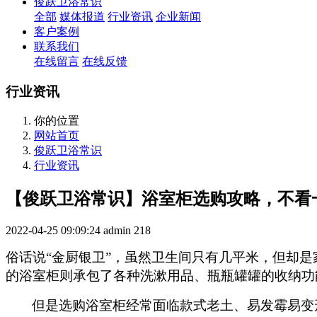
俊跃卫浴常识
全部
媒体报道
行业资讯
企业新闻
客户案例
联系我们
在线留言
在线反馈
行业资讯
你的位置
网站首页
俊跃卫浴常识
行业资讯
【俊跃卫浴常识】浴室柜选购攻略，不看
2022-04-25 09:09:24
admin
218
俗话说“金厨银卫”，虽然卫生间只有
几平米
，但
却是
的
浴室柜
则
承包
了
各种洗漱用品、瓶瓶罐罐
的收纳功
但是选购浴室柜经常面临款式老土、易发霉易变