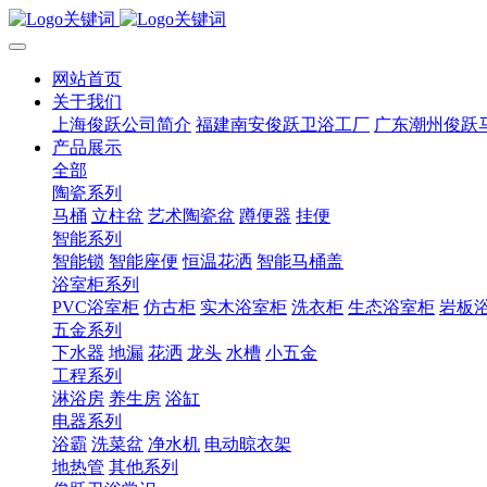
网站首页
关于我们
上海俊跃公司简介
福建南安俊跃卫浴工厂
广东潮州俊跃
产品展示
全部
陶瓷系列
马桶
立柱盆
艺术陶瓷盆
蹲便器
挂便
智能系列
智能锁
智能座便
恒温花洒
智能马桶盖
浴室柜系列
PVC浴室柜
仿古柜
实木浴室柜
洗衣柜
生态浴室柜
岩板
五金系列
下水器
地漏
花洒
龙头
水槽
小五金
工程系列
淋浴房
养生房
浴缸
电器系列
浴霸
洗菜盆
净水机
电动晾衣架
地热管
其他系列