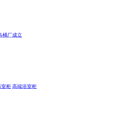
马桶厂成立
浴室柜
高端浴室柜