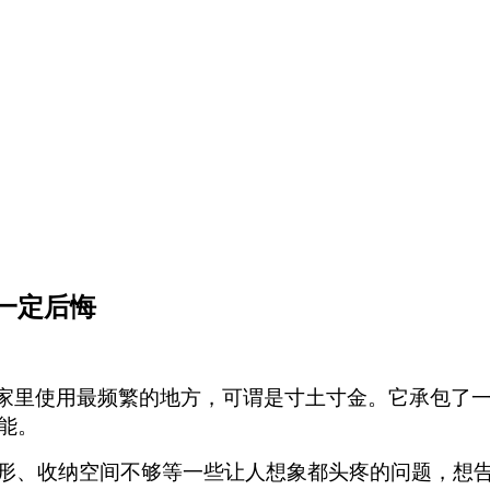
一定后悔
家里使用最频繁的地方
，可谓是
寸土寸金。
它承包了
能
。
形、收纳空间
不够等一些让人想象都头疼的问题，
想