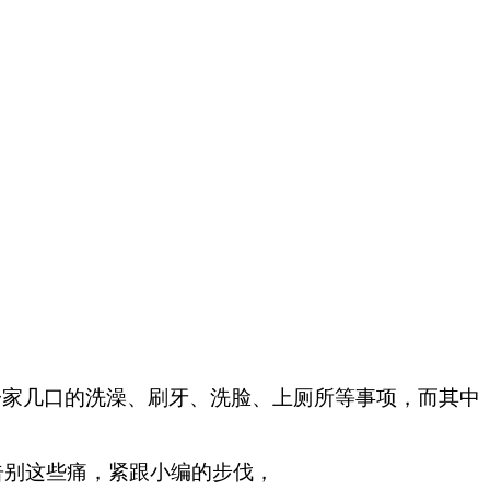
一家几口的
洗澡、刷牙、洗脸、上厕所
等事项
，
而其中
告别这些痛
，紧跟
小编的步伐，