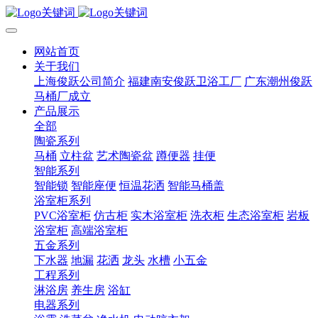
网站首页
关于我们
上海俊跃公司简介
福建南安俊跃卫浴工厂
广东潮州俊跃
马桶厂成立
产品展示
全部
陶瓷系列
马桶
立柱盆
艺术陶瓷盆
蹲便器
挂便
智能系列
智能锁
智能座便
恒温花洒
智能马桶盖
浴室柜系列
PVC浴室柜
仿古柜
实木浴室柜
洗衣柜
生态浴室柜
岩板
浴室柜
高端浴室柜
五金系列
下水器
地漏
花洒
龙头
水槽
小五金
工程系列
淋浴房
养生房
浴缸
电器系列