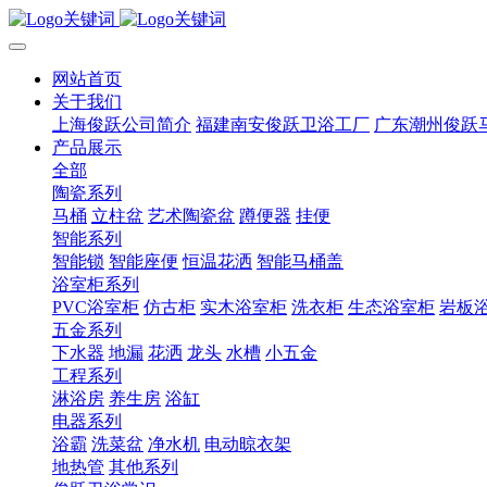
网站首页
关于我们
上海俊跃公司简介
福建南安俊跃卫浴工厂
广东潮州俊跃
产品展示
全部
陶瓷系列
马桶
立柱盆
艺术陶瓷盆
蹲便器
挂便
智能系列
智能锁
智能座便
恒温花洒
智能马桶盖
浴室柜系列
PVC浴室柜
仿古柜
实木浴室柜
洗衣柜
生态浴室柜
岩板
五金系列
下水器
地漏
花洒
龙头
水槽
小五金
工程系列
淋浴房
养生房
浴缸
电器系列
浴霸
洗菜盆
净水机
电动晾衣架
地热管
其他系列